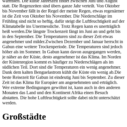
wärmsten. Die kühle Jahreszeit findet zwischen Juni und August
statt. Die Regenzeiten sind übers ganze Jahr verteilt. Von Oktober
bis November fällt in der Regel der meiste Regen, etwas regenärmer
ist die Zeit von Oktober bis November. Die Niederschläge im
Frühling sind nicht so heftig, dafür steigt die Luftfeuchtigkeit auf der
Klimatabelle ins Unermessliche. Trotz Regen kann es unerträglich
heiß werden.Die längste Trockenzeit fängt im Juni an und geht bis
in den September. Die Temperaturen sind zu dieser Zeit etwas
angenehmer und milder.Zwischen Dezember und Januar herrscht in
Gabun eine weitere Trockenperiode. Die Temperaturen sind jedoch
höher als im Sommer. In Gabun kann davon ausgegangen werden,
je näher an der Küste, desto angenehmer ist das Klima. Im Norden
der Küstenregion kommt es häufiger zu Niederschlägen als im
südlichen Teil. Dort sind die Temperaturen ein wenig angenehmer.
Dank dem kalten Benguelastrom kühlt die Küste ein wenig ab.Die
beste Reisezeit für Gabun ist eindeutig Juni bis September. Zu dieser
Zeit ist das Klima für Europäer am angenehmsten und erträglich.
Wer extreme Bedingungen gewöhnt ist, kann auch in den anderen
Monaten das Land und den Kontinent Afrika einen Besuch
abstatten. Die hohe Luftfeuchtigkeit sollte dabei nicht unterschätzt
werden.
Großstädte