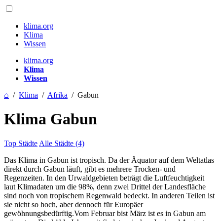
klima.org
Klima
Wissen
klima.org
Klima
Wissen
⌂
/
Klima
/
Afrika
/
Gabun
Klima Gabun
Top Städte
Alle Städte (4)
Das Klima in Gabun ist tropisch. Da der Äquator auf dem Weltatlas
direkt durch Gabun läuft, gibt es mehrere Trocken- und
Regenzeiten. In den Urwaldgebieten beträgt die Luftfeuchtigkeit
laut Klimadaten um die 98%, denn zwei Drittel der Landesfläche
sind noch von tropischem Regenwald bedeckt. In anderen Teilen ist
sie nicht so hoch, aber dennoch für Europäer
gewöhnungsbedürftig.Vom Februar bist März ist es in Gabun am