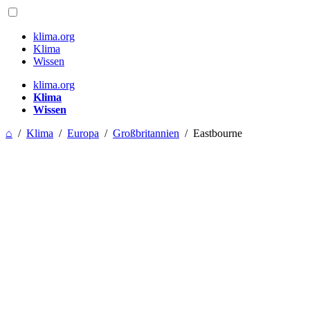
klima.org
Klima
Wissen
klima.org
Klima
Wissen
⌂
/
Klima
/
Europa
/
Großbritannien
/
Eastbourne