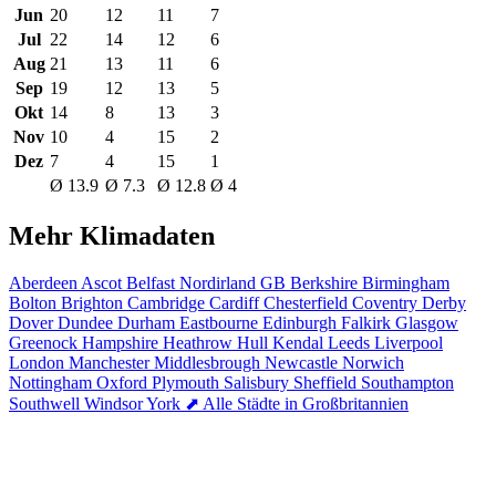
Jun
20
12
11
7
Jul
22
14
12
6
Aug
21
13
11
6
Sep
19
12
13
5
Okt
14
8
13
3
Nov
10
4
15
2
Dez
7
4
15
1
Ø 13.9
Ø 7.3
Ø 12.8
Ø 4
Mehr Klimadaten
Aberdeen
Ascot
Belfast Nordirland GB
Berkshire
Birmingham
Bolton
Brighton
Cambridge
Cardiff
Chesterfield
Coventry
Derby
Dover
Dundee
Durham
Eastbourne
Edinburgh
Falkirk
Glasgow
Greenock
Hampshire
Heathrow
Hull
Kendal
Leeds
Liverpool
London
Manchester
Middlesbrough
Newcastle
Norwich
Nottingham
Oxford
Plymouth
Salisbury
Sheffield
Southampton
Southwell
Windsor
York
⬈ Alle Städte in Großbritannien