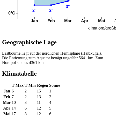
Geographische Lage
Eastbourne liegt auf der nördlichen Hemisphäre (Halbkugel).
Die Entfernung zum Äquator beträgt ungefähr 5641 km. Zum
Nordpol sind es 4361 km.
Klimatabelle
T-Max
T-Min
Regen
Sonne
Jan
6
2
15
1
Feb
7
2
13
2
Mar
10
3
11
4
Apr
14
6
12
5
Mai
17
8
12
6