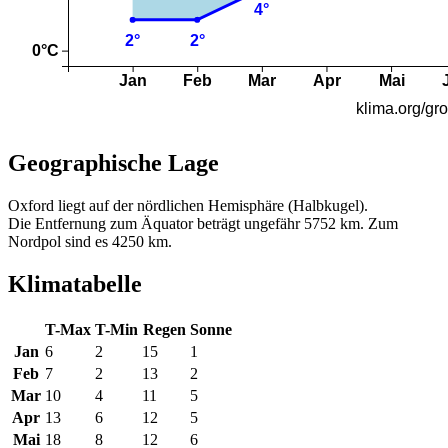
Geographische Lage
Oxford liegt auf der nördlichen Hemisphäre (Halbkugel).
Die Entfernung zum Äquator beträgt ungefähr 5752 km. Zum
Nordpol sind es 4250 km.
Klimatabelle
T-Max
T-Min
Regen
Sonne
Jan
6
2
15
1
Feb
7
2
13
2
Mar
10
4
11
5
Apr
13
6
12
5
Mai
18
8
12
6