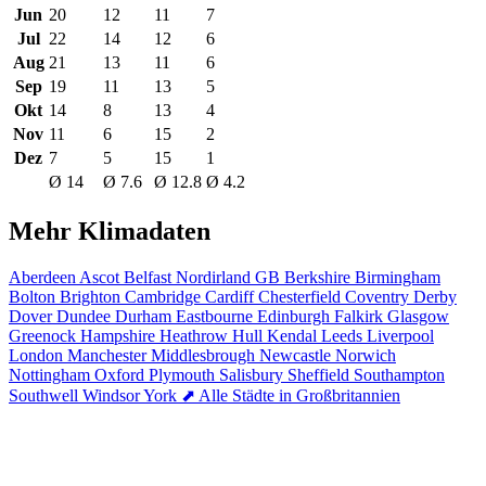
Jun
20
12
11
7
Jul
22
14
12
6
Aug
21
13
11
6
Sep
19
11
13
5
Okt
14
8
13
4
Nov
11
6
15
2
Dez
7
5
15
1
Ø 14
Ø 7.6
Ø 12.8
Ø 4.2
Mehr Klimadaten
Aberdeen
Ascot
Belfast Nordirland GB
Berkshire
Birmingham
Bolton
Brighton
Cambridge
Cardiff
Chesterfield
Coventry
Derby
Dover
Dundee
Durham
Eastbourne
Edinburgh
Falkirk
Glasgow
Greenock
Hampshire
Heathrow
Hull
Kendal
Leeds
Liverpool
London
Manchester
Middlesbrough
Newcastle
Norwich
Nottingham
Oxford
Plymouth
Salisbury
Sheffield
Southampton
Southwell
Windsor
York
⬈ Alle Städte in Großbritannien