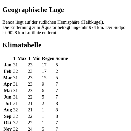
Geographische Lage
Benoa liegt auf der südlichen Hemisphäre (Halbkugel).
Die Entfernung zum Äquator beträgt ungefähr 974 km. Der Südpol
ist 9028 km Luftlinie entfernt.
Klimatabelle
T-Max
T-Min
Regen
Sonne
Jan
31
23
17
5
Feb
32
23
17
2
Mar
31
23
15
5
Apr
31
23
9
7
Mai
31
23
6
7
Jun
31
22
5
7
Jul
31
21
2
8
Aug
32
21
1
8
Sep
32
22
1
8
Okt
32
22
1
7
Nov
32
24
5
7