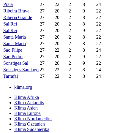
Praia
27
22
2
8
24
Ribeira Brava
27
20
2
9
22
Riberia Grande
27
20
2
8
22
Sal Rei
27
20
2
8
22
Sal Rei
27
20
2
9
22
Santa Maria
27
20
2
8
22
Santa Maria
27
20
2
8
22
Sao Filipe
27
22
2
8
24
Sao Pedro
27
20
2
9
22
Sonstiges Sal
27
20
2
9
22
Sonstiges Santiago
27
22
2
8
24
Tarrafal
27
22
2
8
24
klima.org
Klima Afrika
Klima Antarktis
Klima Asien
Klima Europa
Klima Nordamerika
Klima Ozeanien
Klima Südamerika