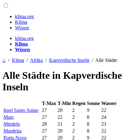
klima.org
Klima
Wissen
klima.org
Klima
Wissen
⌂
/
Klima
/
Afrika
/
Kapverdische Inseln
/
Alle Städte
Alle Städte in Kapverdische
Inseln
T-Max
T-Min
Regen
Sonne
Wasser
Insel Santo Antao
27
20
2
9
22
Maio
27
22
2
8
24
Mindelo
28
21
2
8
23
Murdeira
27
20
2
8
22
Porto Novo
27
20
2
9
22