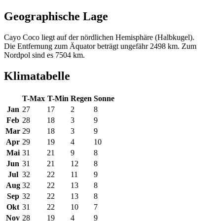
Geographische Lage
Cayo Coco liegt auf der nördlichen Hemisphäre (Halbkugel).
Die Entfernung zum Äquator beträgt ungefähr 2498 km. Zum
Nordpol sind es 7504 km.
Klimatabelle
T-Max
T-Min
Regen
Sonne
Jan
27
17
2
8
Feb
28
18
3
9
Mar
29
18
3
9
Apr
29
19
4
10
Mai
31
21
9
8
Jun
31
21
12
8
Jul
32
22
11
9
Aug
32
22
13
8
Sep
32
22
13
8
Okt
31
22
10
7
Nov
28
19
4
9