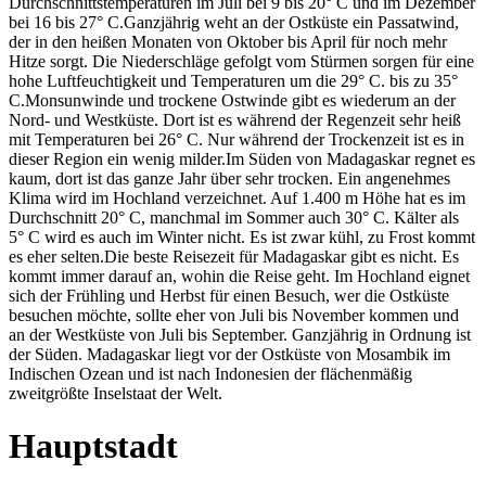
Durchschnittstemperaturen im Juli bei 9 bis 20° C und im Dezember
bei 16 bis 27° C.Ganzjährig weht an der Ostküste ein Passatwind,
der in den heißen Monaten von Oktober bis April für noch mehr
Hitze sorgt. Die Niederschläge gefolgt vom Stürmen sorgen für eine
hohe Luftfeuchtigkeit und Temperaturen um die 29° C. bis zu 35°
C.Monsunwinde und trockene Ostwinde gibt es wiederum an der
Nord- und Westküste. Dort ist es während der Regenzeit sehr heiß
mit Temperaturen bei 26° C. Nur während der Trockenzeit ist es in
dieser Region ein wenig milder.Im Süden von Madagaskar regnet es
kaum, dort ist das ganze Jahr über sehr trocken. Ein angenehmes
Klima wird im Hochland verzeichnet. Auf 1.400 m Höhe hat es im
Durchschnitt 20° C, manchmal im Sommer auch 30° C. Kälter als
5° C wird es auch im Winter nicht. Es ist zwar kühl, zu Frost kommt
es eher selten.Die beste Reisezeit für Madagaskar gibt es nicht. Es
kommt immer darauf an, wohin die Reise geht. Im Hochland eignet
sich der Frühling und Herbst für einen Besuch, wer die Ostküste
besuchen möchte, sollte eher von Juli bis November kommen und
an der Westküste von Juli bis September. Ganzjährig in Ordnung ist
der Süden. Madagaskar liegt vor der Ostküste von Mosambik im
Indischen Ozean und ist nach Indonesien der flächenmäßig
zweitgrößte Inselstaat der Welt.
Hauptstadt