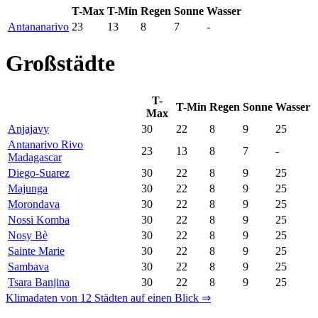
T-Max
T-Min
Regen
Sonne
Wasser
Antananarivo
23
13
8
7
-
Großstädte
T-
T-Min
Regen
Sonne
Wasser
Max
Anjajavy
30
22
8
9
25
Antanarivo Rivo
23
13
8
7
-
Madagascar
Diego-Suarez
30
22
8
9
25
Majunga
30
22
8
9
25
Morondava
30
22
8
9
25
Nossi Komba
30
22
8
9
25
Nosy Bè
30
22
8
9
25
Sainte Marie
30
22
8
9
25
Sambava
30
22
8
9
25
Tsara Banjina
30
22
8
9
25
Klimadaten von 12 Städten auf einen Blick ⇒