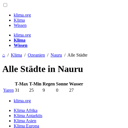
klima.org
Klima
Wissen
klima.org
Klima
Wissen
⌂
/
Klima
/
Ozeanien
/
Nauru
/
Alle Städte
Alle Städte in Nauru
T-Max
T-Min
Regen
Sonne
Wasser
Yaren
31
25
9
0
27
klima.org
Klima Afrika
Klima Antarktis
Klima Asien
Klima Europa