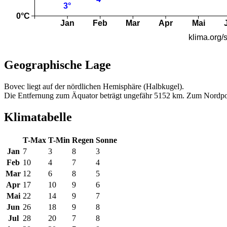
Geographische Lage
Bovec liegt auf der nördlichen Hemisphäre (Halbkugel).
Die Entfernung zum Äquator beträgt ungefähr 5152 km. Zum Nordpo
Klimatabelle
T-Max
T-Min
Regen
Sonne
Jan
7
3
8
3
Feb
10
4
7
4
Mar
12
6
8
5
Apr
17
10
9
6
Mai
22
14
9
7
Jun
26
18
9
8
Jul
28
20
7
8