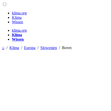
klima.org
Klima
Wissen
klima.org
Klima
Wissen
⌂
/
Klima
/
Europa
/
Slowenien
/
Bovec