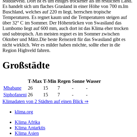
Middleveld. Dort ist es um einiges trockener als im restlichen Land.
Es handelt sich um flaches Grasland in einer Höhe von 700 m.Im
Buschland, welches auf 220 m liegt, herrschen tropische
Temperaturen. Es regnet kaum und die Temperaturen steigen auf
über 32° C im Sommer. Der Höhenrücken von Swasiland das
Lumbomo liegt auf 600 mm, auch dort ist das Klima eher trocken
und subtropisch. Am meisten regnet es im Sommer zwischen
Oktober und März.Die beste Reisezeit für das Swasiland gibt es
nicht wirklich. Wer es milder haben möchte, sollte eher in die
Region Highveld fahren.
Großstädte
T-Max
T-Min
Regen
Sonne
Wasser
Mbabane
26
15
7
-
-
Siphofaneni
26
15
7
-
-
Klimadaten von 2 Städten auf einen Blick ⇒
klima.org
Klima Afrika
Klima Antarktis
Klima Asien