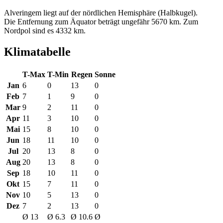
Alveringem liegt auf der nördlichen Hemisphäre (Halbkugel).
Die Entfernung zum Äquator beträgt ungefähr 5670 km. Zum
Nordpol sind es 4332 km.
Klimatabelle
T-Max
T-Min
Regen
Sonne
Jan
6
0
13
0
Feb
7
1
9
0
Mar
9
2
11
0
Apr
11
3
10
0
Mai
15
8
10
0
Jun
18
11
10
0
Jul
20
13
8
0
Aug
20
13
8
0
Sep
18
10
11
0
Okt
15
7
11
0
Nov
10
5
13
0
Dez
7
2
13
0
Ø 13
Ø 6.3
Ø 10.6
Ø