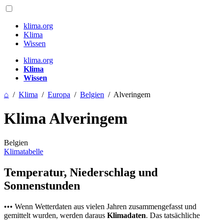
klima.org
Klima
Wissen
klima.org
Klima
Wissen
⌂
/
Klima
/
Europa
/
Belgien
/
Alveringem
Klima Alveringem
Belgien
Klimatabelle
Temperatur, Niederschlag und
Sonnenstunden
••• Wenn Wetterdaten aus vielen Jahren zusammengefasst und
gemittelt wurden, werden daraus
Klimadaten
. Das tatsächliche