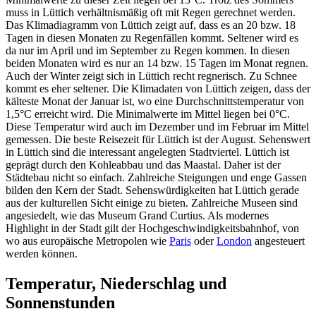
muss in Lüttich verhältnismäßig oft mit Regen gerechnet werden.
Das Klimadiagramm von Lüttich zeigt auf, dass es an 20 bzw. 18
Tagen in diesen Monaten zu Regenfällen kommt. Seltener wird es
da nur im April und im September zu Regen kommen. In diesen
beiden Monaten wird es nur an 14 bzw. 15 Tagen im Monat regnen.
Auch der Winter zeigt sich in Lüttich recht regnerisch. Zu Schnee
kommt es eher seltener. Die Klimadaten von Lüttich zeigen, dass der
kälteste Monat der Januar ist, wo eine Durchschnittstemperatur von
1,5°C erreicht wird. Die Minimalwerte im Mittel liegen bei 0°C.
Diese Temperatur wird auch im Dezember und im Februar im Mittel
gemessen. Die beste Reisezeit für Lüttich ist der August. Sehenswert
in Lüttich sind die interessant angelegten Stadtviertel. Lüttich ist
geprägt durch den Kohleabbau und das Maastal. Daher ist der
Städtebau nicht so einfach. Zahlreiche Steigungen und enge Gassen
bilden den Kern der Stadt. Sehenswürdigkeiten hat Lüttich gerade
aus der kulturellen Sicht einige zu bieten. Zahlreiche Museen sind
angesiedelt, wie das Museum Grand Curtius. Als modernes
Highlight in der Stadt gilt der Hochgeschwindigkeitsbahnhof, von
wo aus europäische Metropolen wie
Paris
oder
London
angesteuert
werden können.
Temperatur, Niederschlag und
Sonnenstunden