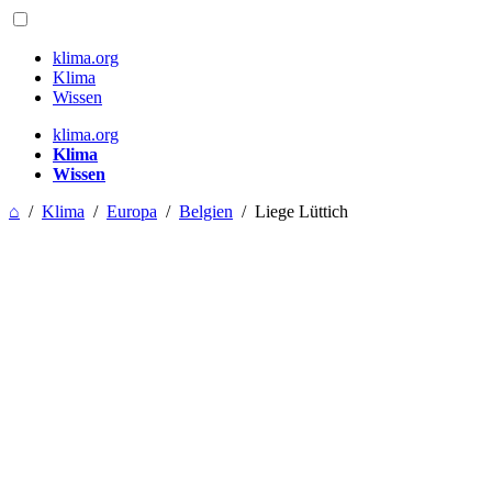
klima.org
Klima
Wissen
klima.org
Klima
Wissen
⌂
/
Klima
/
Europa
/
Belgien
/
Liege Lüttich