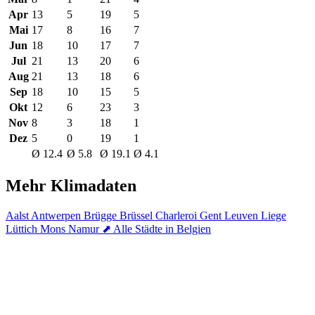
Apr
13
5
19
5
Mai
17
8
16
7
Jun
18
10
17
7
Jul
21
13
20
6
Aug
21
13
18
6
Sep
18
10
15
5
Okt
12
6
23
3
Nov
8
3
18
1
Dez
5
0
19
1
Ø 12.4
Ø 5.8
Ø 19.1
Ø 4.1
Mehr Klimadaten
Aalst
Antwerpen
Brügge
Brüssel
Charleroi
Gent
Leuven
Liege
Lüttich
Mons
Namur
⬈ Alle Städte in Belgien