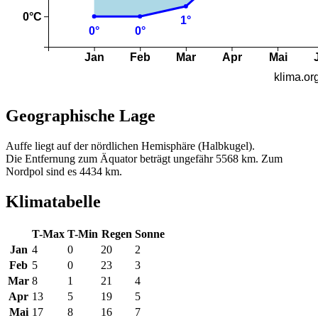
Geographische Lage
Auffe liegt auf der nördlichen Hemisphäre (Halbkugel).
Die Entfernung zum Äquator beträgt ungefähr 5568 km. Zum
Nordpol sind es 4434 km.
Klimatabelle
T-Max
T-Min
Regen
Sonne
Jan
4
0
20
2
Feb
5
0
23
3
Mar
8
1
21
4
Apr
13
5
19
5
Mai
17
8
16
7