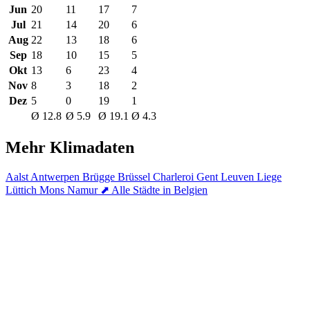
Jun
20
11
17
7
Jul
21
14
20
6
Aug
22
13
18
6
Sep
18
10
15
5
Okt
13
6
23
4
Nov
8
3
18
2
Dez
5
0
19
1
Ø 12.8
Ø 5.9
Ø 19.1
Ø 4.3
Mehr Klimadaten
Aalst
Antwerpen
Brügge
Brüssel
Charleroi
Gent
Leuven
Liege
Lüttich
Mons
Namur
⬈ Alle Städte in Belgien