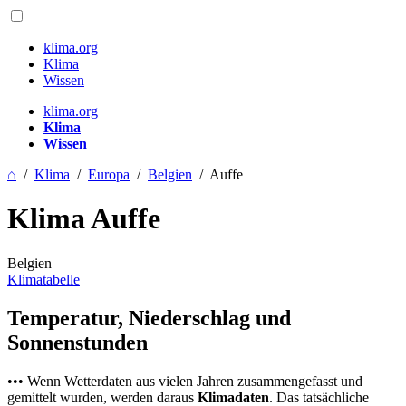
klima.org
Klima
Wissen
klima.org
Klima
Wissen
⌂
/
Klima
/
Europa
/
Belgien
/
Auffe
Klima Auffe
Belgien
Klimatabelle
Temperatur, Niederschlag und
Sonnenstunden
••• Wenn Wetterdaten aus vielen Jahren zusammengefasst und
gemittelt wurden, werden daraus
Klimadaten
. Das tatsächliche