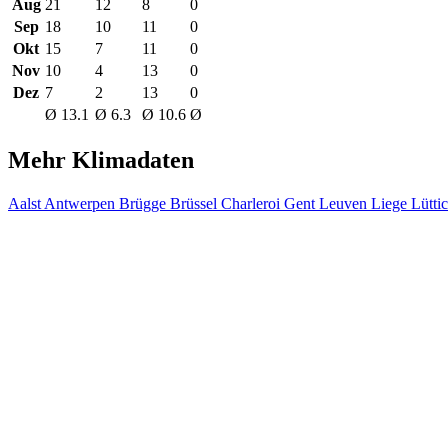
Aug
21
12
8
0
Sep
18
10
11
0
Okt
15
7
11
0
Nov
10
4
13
0
Dez
7
2
13
0
Ø 13.1
Ø 6.3
Ø 10.6
Ø
Mehr Klimadaten
Aalst
Antwerpen
Brügge
Brüssel
Charleroi
Gent
Leuven
Liege Lütti