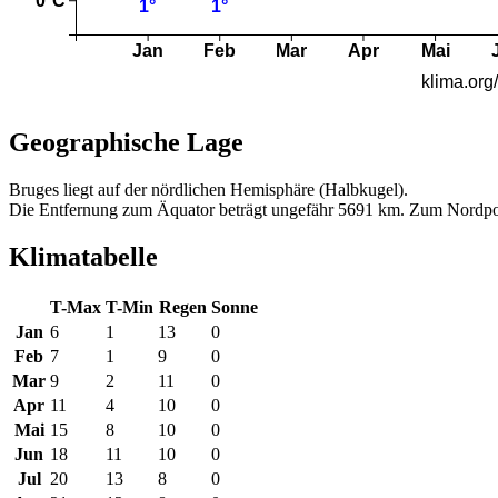
Geographische Lage
Bruges liegt auf der nördlichen Hemisphäre (Halbkugel).
Die Entfernung zum Äquator beträgt ungefähr 5691 km. Zum Nordpo
Klimatabelle
T-Max
T-Min
Regen
Sonne
Jan
6
1
13
0
Feb
7
1
9
0
Mar
9
2
11
0
Apr
11
4
10
0
Mai
15
8
10
0
Jun
18
11
10
0
Jul
20
13
8
0