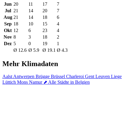
Jun
20
11
17
7
Jul
21
14
20
7
Aug
21
14
18
6
Sep
18
10
15
4
Okt
12
6
23
4
Nov
8
3
18
2
Dez
5
0
19
1
Ø 12.6
Ø 5.9
Ø 19.1
Ø 4.3
Mehr Klimadaten
Aalst
Antwerpen
Brügge
Brüssel
Charleroi
Gent
Leuven
Liege
Lüttich
Mons
Namur
⬈ Alle Städte in Belgien