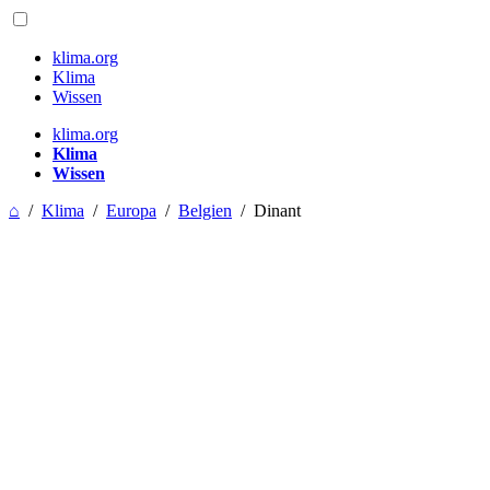
klima.org
Klima
Wissen
klima.org
Klima
Wissen
⌂
/
Klima
/
Europa
/
Belgien
/
Dinant