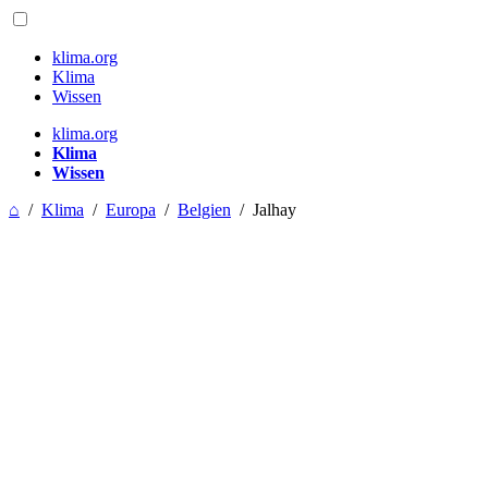
klima.org
Klima
Wissen
klima.org
Klima
Wissen
⌂
/
Klima
/
Europa
/
Belgien
/
Jalhay