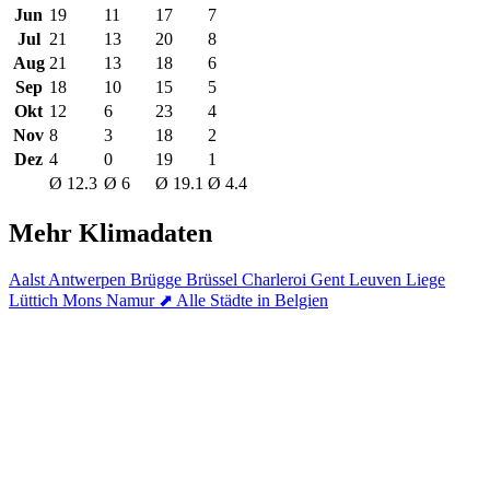
Jun
19
11
17
7
Jul
21
13
20
8
Aug
21
13
18
6
Sep
18
10
15
5
Okt
12
6
23
4
Nov
8
3
18
2
Dez
4
0
19
1
Ø 12.3
Ø 6
Ø 19.1
Ø 4.4
Mehr Klimadaten
Aalst
Antwerpen
Brügge
Brüssel
Charleroi
Gent
Leuven
Liege
Lüttich
Mons
Namur
⬈ Alle Städte in Belgien