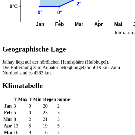
Geographische Lage
Jalhay liegt auf der nördlichen Hemisphäre (Halbkugel).
Die Entfernung zum Äquator beträgt ungefähr 5619 km. Zum
Nordpol sind es 4383 km.
Klimatabelle
T-Max
T-Min
Regen
Sonne
Jan
3
0
20
2
Feb
5
0
23
3
Mar
8
2
21
3
Apr
13
5
19
5
Mai
16
9
16
7