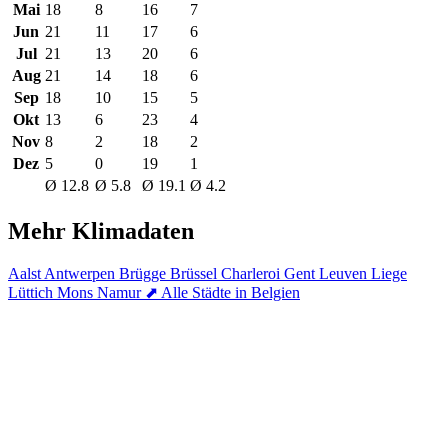
Mai
18
8
16
7
Jun
21
11
17
6
Jul
21
13
20
6
Aug
21
14
18
6
Sep
18
10
15
5
Okt
13
6
23
4
Nov
8
2
18
2
Dez
5
0
19
1
Ø 12.8
Ø 5.8
Ø 19.1
Ø 4.2
Mehr Klimadaten
Aalst
Antwerpen
Brügge
Brüssel
Charleroi
Gent
Leuven
Liege
Lüttich
Mons
Namur
⬈ Alle Städte in Belgien