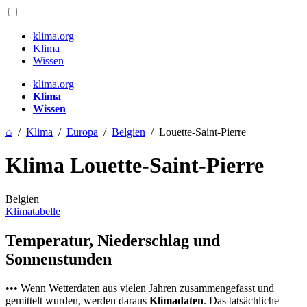
klima.org
Klima
Wissen
klima.org
Klima
Wissen
⌂
/
Klima
/
Europa
/
Belgien
/
Louette-Saint-Pierre
Klima Louette-Saint-Pierre
Belgien
Klimatabelle
Temperatur, Niederschlag und
Sonnenstunden
••• Wenn Wetterdaten aus vielen Jahren zusammengefasst und
gemittelt wurden, werden daraus
Klimadaten
. Das tatsächliche