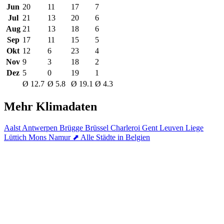
Jun
20
11
17
7
Jul
21
13
20
6
Aug
21
13
18
6
Sep
17
11
15
5
Okt
12
6
23
4
Nov
9
3
18
2
Dez
5
0
19
1
Ø 12.7
Ø 5.8
Ø 19.1
Ø 4.3
Mehr Klimadaten
Aalst
Antwerpen
Brügge
Brüssel
Charleroi
Gent
Leuven
Liege
Lüttich
Mons
Namur
⬈ Alle Städte in Belgien