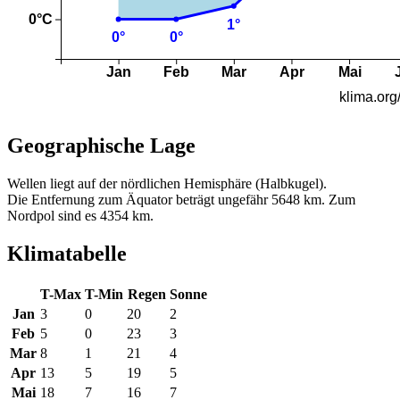
Geographische Lage
Wellen liegt auf der nördlichen Hemisphäre (Halbkugel).
Die Entfernung zum Äquator beträgt ungefähr 5648 km. Zum
Nordpol sind es 4354 km.
Klimatabelle
T-Max
T-Min
Regen
Sonne
Jan
3
0
20
2
Feb
5
0
23
3
Mar
8
1
21
4
Apr
13
5
19
5
Mai
18
7
16
7