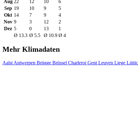
Aug
22
12
10
6
Sep
19
10
9
5
Okt
14
7
9
4
Nov
9
3
12
2
Dez
5
0
13
1
Ø 13.3
Ø 5.5
Ø 10.9
Ø 4
Mehr Klimadaten
Aalst
Antwerpen
Brügge
Brüssel
Charleroi
Gent
Leuven
Liege Lütti