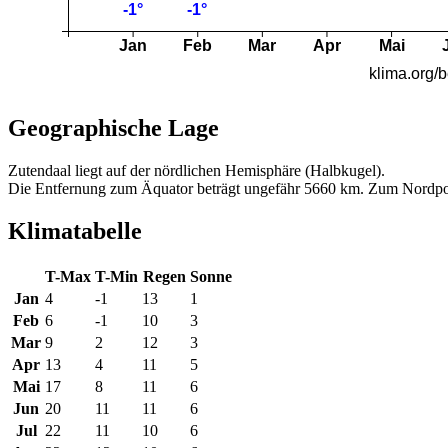
Geographische Lage
Zutendaal liegt auf der nördlichen Hemisphäre (Halbkugel).
Die Entfernung zum Äquator beträgt ungefähr 5660 km. Zum Nordpo
Klimatabelle
T-Max
T-Min
Regen
Sonne
Jan
4
-1
13
1
Feb
6
-1
10
3
Mar
9
2
12
3
Apr
13
4
11
5
Mai
17
8
11
6
Jun
20
11
11
6
Jul
22
11
10
6