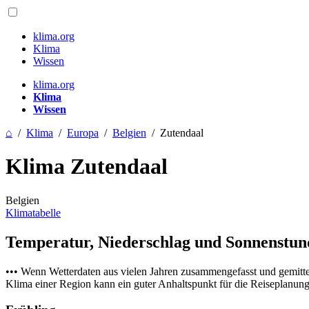
klima.org
Klima
Wissen
klima.org
Klima
Wissen
⌂
/
Klima
/
Europa
/
Belgien
/
Zutendaal
Klima Zutendaal
Belgien
Klimatabelle
Temperatur, Niederschlag und Sonnenstu
••• Wenn Wetterdaten aus vielen Jahren zusammengefasst und gemitt
Klima einer Region kann ein guter Anhaltspunkt für die Reiseplanung s