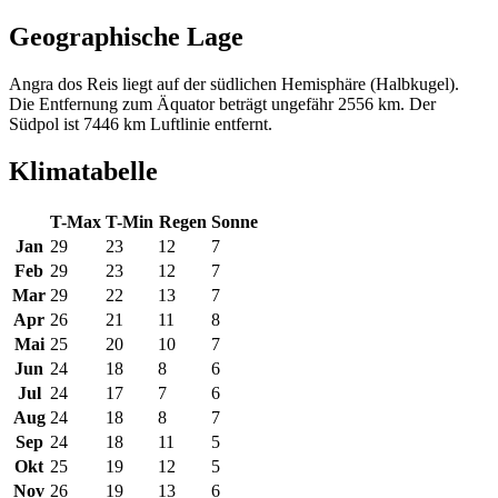
Geographische Lage
Angra dos Reis liegt auf der südlichen Hemisphäre (Halbkugel).
Die Entfernung zum Äquator beträgt ungefähr 2556 km. Der
Südpol ist 7446 km Luftlinie entfernt.
Klimatabelle
T-Max
T-Min
Regen
Sonne
Jan
29
23
12
7
Feb
29
23
12
7
Mar
29
22
13
7
Apr
26
21
11
8
Mai
25
20
10
7
Jun
24
18
8
6
Jul
24
17
7
6
Aug
24
18
8
7
Sep
24
18
11
5
Okt
25
19
12
5
Nov
26
19
13
6