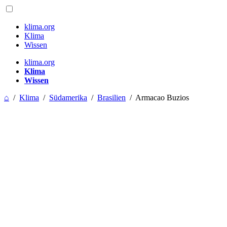
klima.org
Klima
Wissen
klima.org
Klima
Wissen
⌂
/
Klima
/
Südamerika
/
Brasilien
/
Armacao Buzios