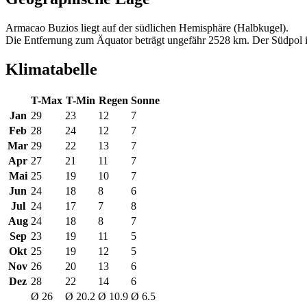
Armacao Buzios liegt auf der südlichen Hemisphäre (Halbkugel).
Die Entfernung zum Äquator beträgt ungefähr 2528 km. Der Südpol is
Klimatabelle
T-Max
T-Min
Regen
Sonne
Jan
29
23
12
7
Feb
28
24
12
7
Mar
29
22
13
7
Apr
27
21
11
7
Mai
25
19
10
7
Jun
24
18
8
6
Jul
24
17
7
8
Aug
24
18
8
7
Sep
23
19
11
5
Okt
25
19
12
5
Nov
26
20
13
6
Dez
28
22
14
6
Ø 26
Ø 20.2
Ø 10.9
Ø 6.5