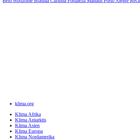
Belo Horizonte
Brasilia
Curitiba
Fortaleza
Manaus
Porto Alegre
Reci
klima.org
Klima Afrika
Klima Antarktis
Klima Asien
Klima Europa
Klima Nordamerika