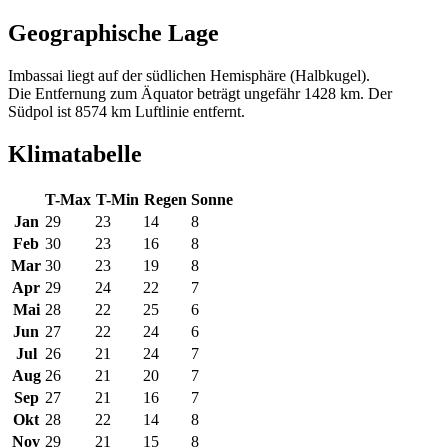
Geographische Lage
Imbassai liegt auf der südlichen Hemisphäre (Halbkugel).
Die Entfernung zum Äquator beträgt ungefähr 1428 km. Der
Südpol ist 8574 km Luftlinie entfernt.
Klimatabelle
T-Max
T-Min
Regen
Sonne
Jan
29
23
14
8
Feb
30
23
16
8
Mar
30
23
19
8
Apr
29
24
22
7
Mai
28
22
25
6
Jun
27
22
24
6
Jul
26
21
24
7
Aug
26
21
20
7
Sep
27
21
16
7
Okt
28
22
14
8
Nov
29
21
15
8