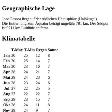
Geographische Lage
Joao Pessoa liegt auf der südlichen Hemisphäre (Halbkugel).
Die Entfernung zum Äquator beträgt ungefähr 791 km. Der Südpol
ist 9211 km Luftlinie entfernt.
Klimatabelle
T-Max
T-Min
Regen
Sonne
Jan
30
25
12
8
Feb
30
25
14
7
Mar
30
23
16
7
Apr
28
24
21
7
Mai
28
24
23
6
Jun
28
23
24
6
Jul
27
22
25
5
Aug
27
22
22
7
Sep
28
23
15
7
Okt
28
24
11
8
Nov
29
24
9
7