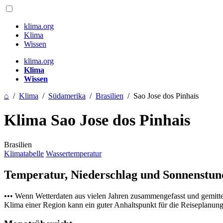
klima.org
Klima
Wissen
klima.org
Klima
Wissen
⌂
/
Klima
/
Südamerika
/
Brasilien
/
Sao Jose dos Pinhais
Klima Sao Jose dos Pinhais
Brasilien
Klimatabelle
Wassertemperatur
Temperatur, Niederschlag und Sonnenstu
••• Wenn Wetterdaten aus vielen Jahren zusammengefasst und gemitt
Klima einer Region kann ein guter Anhaltspunkt für die Reiseplanung s