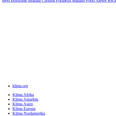
Belo Horizonte
Brasilia
Curitiba
Fortaleza
Manaus
Porto Alegre
Reci
klima.org
Klima Afrika
Klima Antarktis
Klima Asien
Klima Europa
Klima Nordamerika