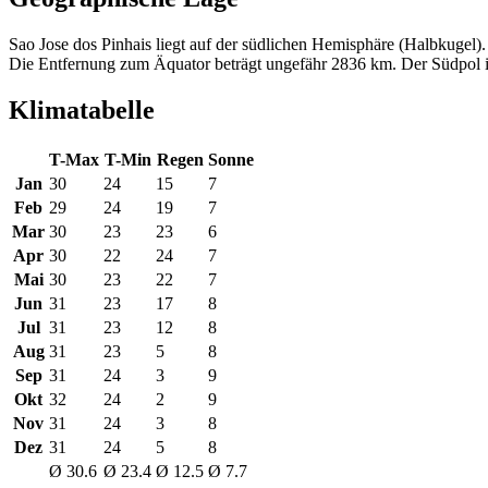
Sao Jose dos Pinhais liegt auf der südlichen Hemisphäre (Halbkugel).
Die Entfernung zum Äquator beträgt ungefähr 2836 km. Der Südpol is
Klimatabelle
T-Max
T-Min
Regen
Sonne
Jan
30
24
15
7
Feb
29
24
19
7
Mar
30
23
23
6
Apr
30
22
24
7
Mai
30
23
22
7
Jun
31
23
17
8
Jul
31
23
12
8
Aug
31
23
5
8
Sep
31
24
3
9
Okt
32
24
2
9
Nov
31
24
3
8
Dez
31
24
5
8
Ø 30.6
Ø 23.4
Ø 12.5
Ø 7.7