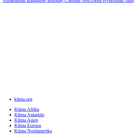
Ahmedabad
Bangalore
Bombay
Chennai
Neu-Delhi
Hyderabad
Jaip
klima.org
Klima Afrika
Klima Antarktis
Klima Asien
Klima Europa
Klima Nordamerika