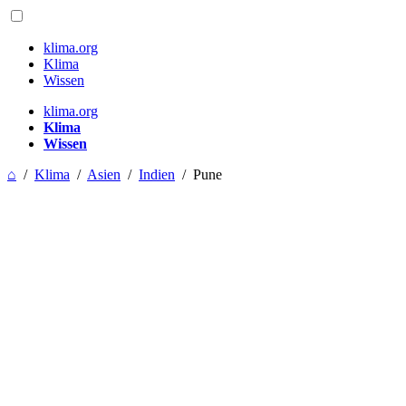
klima.org
Klima
Wissen
klima.org
Klima
Wissen
⌂
/
Klima
/
Asien
/
Indien
/
Pune