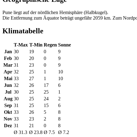
Pune liegt auf der nördlichen Hemisphäre (Halbkugel).
Die Entfernung zum Äquator beträgt ungefähr 2059 km. Zum Nordpo
Klimatabelle
T-Max
T-Min
Regen
Sonne
Jan
30
19
0
9
Feb
30
20
0
9
Mar
31
23
0
9
Apr
32
25
1
10
Mai
33
27
1
10
Jun
32
26
17
6
Jul
30
25
25
1
Aug
30
25
24
2
Sep
31
25
15
6
Okt
33
26
5
8
Nov
33
23
2
8
Dez
31
21
0
8
Ø 31.3
Ø 23.8
Ø 7.5
Ø 7.2