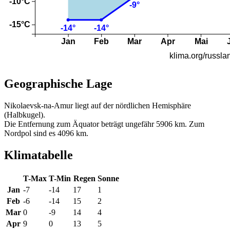
Geographische Lage
Nikolaevsk-na-Amur liegt auf der nördlichen Hemisphäre
(Halbkugel).
Die Entfernung zum Äquator beträgt ungefähr 5906 km. Zum
Nordpol sind es 4096 km.
Klimatabelle
T-Max
T-Min
Regen
Sonne
Jan
-7
-14
17
1
Feb
-6
-14
15
2
Mar
0
-9
14
4
Apr
9
0
13
5