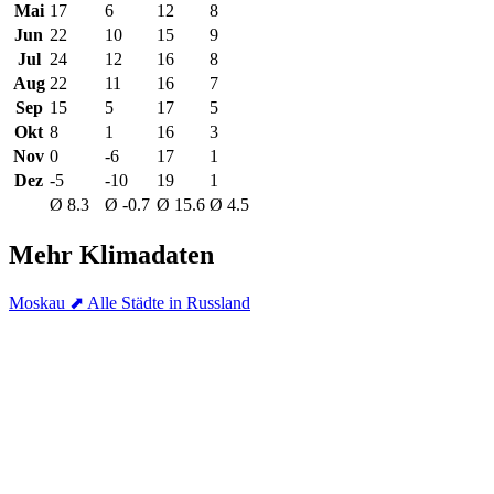
Mai
17
6
12
8
Jun
22
10
15
9
Jul
24
12
16
8
Aug
22
11
16
7
Sep
15
5
17
5
Okt
8
1
16
3
Nov
0
-6
17
1
Dez
-5
-10
19
1
Ø 8.3
Ø -0.7
Ø 15.6
Ø 4.5
Mehr Klimadaten
Moskau
⬈ Alle Städte in Russland