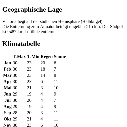
Geographische Lage
Victoria liegt auf der südlichen Hemisphäre (Halbkugel).
Die Entfernung zum Äquator beträgt ungefähr 515 km. Der Südpol
ist 9487 km Luftlinie entfernt.
Klimatabelle
T-Max
T-Min
Regen
Sonne
Jan
30
23
20
6
Feb
30
23
18
7
Mar
30
23
14
8
Apr
30
23
6
11
Mai
30
21
3
10
Jun
29
19
4
9
Jul
30
20
4
7
Aug
29
19
4
9
Sep
28
20
3
11
Okt
29
21
4
11
Nov
30
23
6
10