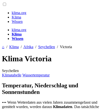
klima.org
Klima
Wissen
klima.org
Klima
Wissen
⌂
/
Klima
/
Afrika
/
Seychellen
/
Victoria
Klima Victoria
Seychellen
Klimatabelle
Wassertemperatur
Temperatur, Niederschlag und
Sonnenstunden
••• Wenn Wetterdaten aus vielen Jahren zusammengefasst und
gemittelt wurden, werden daraus
Klimadaten
. Das tatsächliche