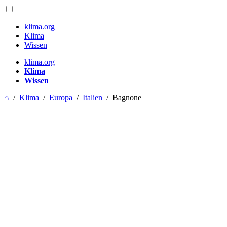
klima.org
Klima
Wissen
klima.org
Klima
Wissen
⌂
/
Klima
/
Europa
/
Italien
/
Bagnone