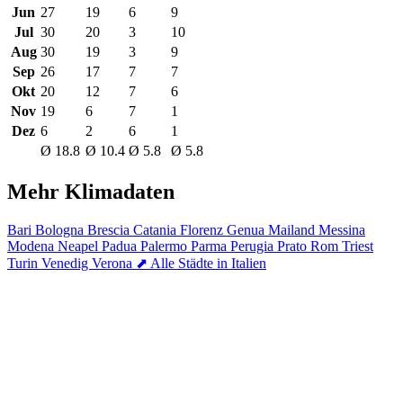
Jun
27
19
6
9
Jul
30
20
3
10
Aug
30
19
3
9
Sep
26
17
7
7
Okt
20
12
7
6
Nov
19
6
7
1
Dez
6
2
6
1
Ø 18.8
Ø 10.4
Ø 5.8
Ø 5.8
Mehr Klimadaten
Bari
Bologna
Brescia
Catania
Florenz
Genua
Mailand
Messina
Modena
Neapel
Padua
Palermo
Parma
Perugia
Prato
Rom
Triest
Turin
Venedig
Verona
⬈ Alle Städte in Italien