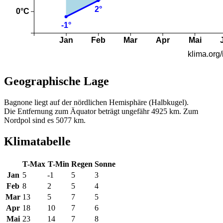
Geographische Lage
Bagnone liegt auf der nördlichen Hemisphäre (Halbkugel).
Die Entfernung zum Äquator beträgt ungefähr 4925 km. Zum
Nordpol sind es 5077 km.
Klimatabelle
T-Max
T-Min
Regen
Sonne
Jan
5
-1
5
3
Feb
8
2
5
4
Mar
13
5
7
5
Apr
18
10
7
6
Mai
23
14
7
8