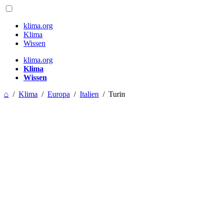
klima.org
Klima
Wissen
klima.org
Klima
Wissen
⌂
/
Klima
/
Europa
/
Italien
/
Turin