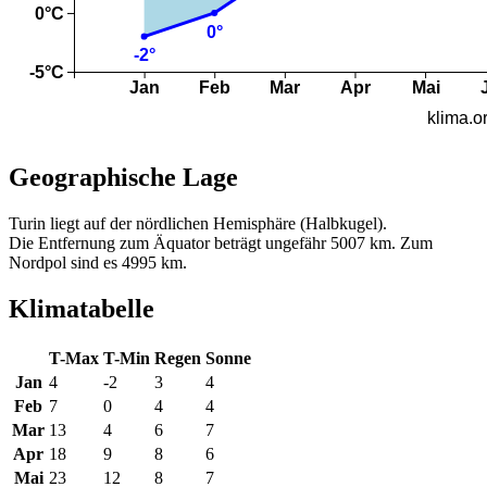
Geographische Lage
Turin liegt auf der nördlichen Hemisphäre (Halbkugel).
Die Entfernung zum Äquator beträgt ungefähr 5007 km. Zum
Nordpol sind es 4995 km.
Klimatabelle
T-Max
T-Min
Regen
Sonne
Jan
4
-2
3
4
Feb
7
0
4
4
Mar
13
4
6
7
Apr
18
9
8
6
Mai
23
12
8
7