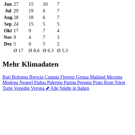
Jun
27
15
10
7
Jul
29
19
6
7
Aug
28
18
6
7
Sep
24
15
5
5
Okt
17
9
7
4
Nov
9
4
7
3
Dez
5
0
5
2
Ø 17
Ø 8.6
Ø 6.3
Ø 5.3
Mehr Klimadaten
Bari
Bologna
Brescia
Catania
Florenz
Genua
Mailand
Messina
Modena
Neapel
Padua
Palermo
Parma
Perugia
Prato
Rom
Triest
Turin
Venedig
Verona
⬈ Alle Städte in Italien