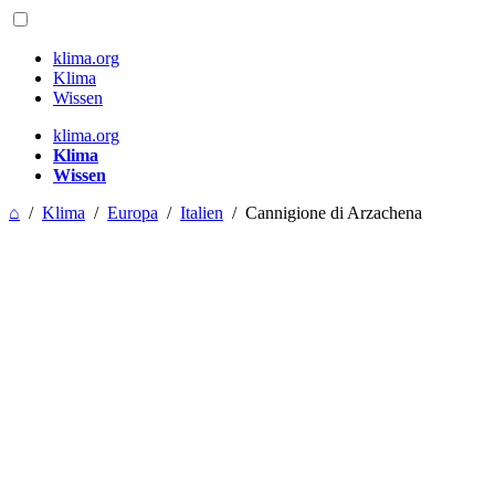
klima.org
Klima
Wissen
klima.org
Klima
Wissen
⌂
/
Klima
/
Europa
/
Italien
/
Cannigione di Arzachena