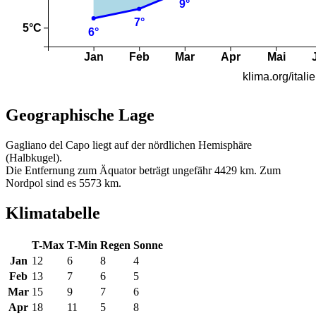
Geographische Lage
Gagliano del Capo liegt auf der nördlichen Hemisphäre
(Halbkugel).
Die Entfernung zum Äquator beträgt ungefähr 4429 km. Zum
Nordpol sind es 5573 km.
Klimatabelle
T-Max
T-Min
Regen
Sonne
Jan
12
6
8
4
Feb
13
7
6
5
Mar
15
9
7
6
Apr
18
11
5
8