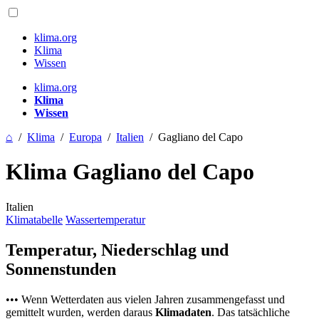
klima.org
Klima
Wissen
klima.org
Klima
Wissen
⌂
/
Klima
/
Europa
/
Italien
/
Gagliano del Capo
Klima Gagliano del Capo
Italien
Klimatabelle
Wassertemperatur
Temperatur, Niederschlag und
Sonnenstunden
••• Wenn Wetterdaten aus vielen Jahren zusammengefasst und
gemittelt wurden, werden daraus
Klimadaten
. Das tatsächliche