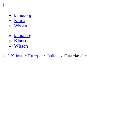
klima.org
Klima
Wissen
klima.org
Klima
Wissen
⌂
/
Klima
/
Europa
/
Italien
/
Guardavalle