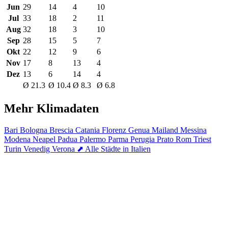
Jun
29
14
4
10
Jul
33
18
2
11
Aug
32
18
3
10
Sep
28
15
5
7
Okt
22
12
9
6
Nov
17
8
13
4
Dez
13
6
14
4
Ø 21.3
Ø 10.4
Ø 8.3
Ø 6.8
Mehr Klimadaten
Bari
Bologna
Brescia
Catania
Florenz
Genua
Mailand
Messina
Modena
Neapel
Padua
Palermo
Parma
Perugia
Prato
Rom
Triest
Turin
Venedig
Verona
⬈ Alle Städte in Italien