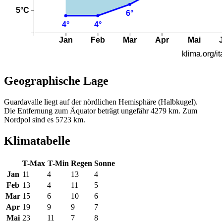
Geographische Lage
Guardavalle liegt auf der nördlichen Hemisphäre (Halbkugel).
Die Entfernung zum Äquator beträgt ungefähr 4279 km. Zum
Nordpol sind es 5723 km.
Klimatabelle
T-Max
T-Min
Regen
Sonne
Jan
11
4
13
4
Feb
13
4
11
5
Mar
15
6
10
6
Apr
19
9
9
7
Mai
23
11
7
8