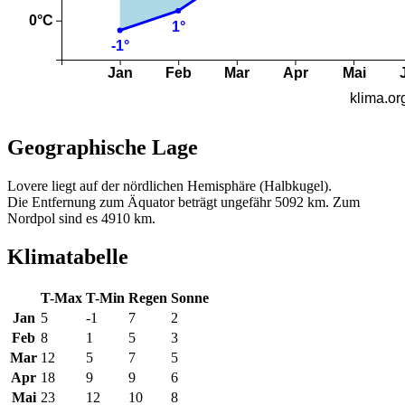
Geographische Lage
Lovere liegt auf der nördlichen Hemisphäre (Halbkugel).
Die Entfernung zum Äquator beträgt ungefähr 5092 km. Zum
Nordpol sind es 4910 km.
Klimatabelle
T-Max
T-Min
Regen
Sonne
Jan
5
-1
7
2
Feb
8
1
5
3
Mar
12
5
7
5
Apr
18
9
9
6
Mai
23
12
10
8