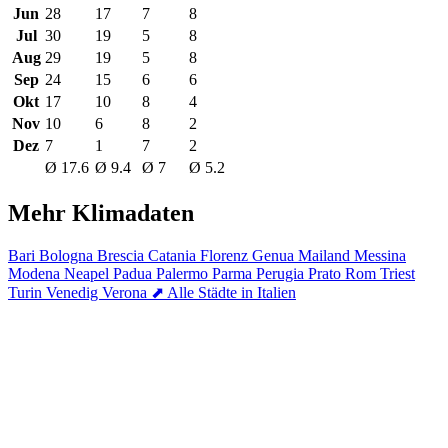
Jun
28
17
7
8
Jul
30
19
5
8
Aug
29
19
5
8
Sep
24
15
6
6
Okt
17
10
8
4
Nov
10
6
8
2
Dez
7
1
7
2
Ø 17.6
Ø 9.4
Ø 7
Ø 5.2
Mehr Klimadaten
Bari
Bologna
Brescia
Catania
Florenz
Genua
Mailand
Messina
Modena
Neapel
Padua
Palermo
Parma
Perugia
Prato
Rom
Triest
Turin
Venedig
Verona
⬈ Alle Städte in Italien