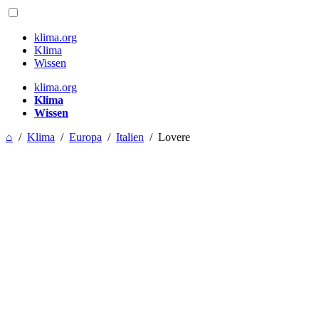
klima.org
Klima
Wissen
klima.org
Klima
Wissen
⌂
/
Klima
/
Europa
/
Italien
/
Lovere