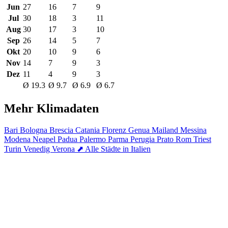
Jun
27
16
7
9
Jul
30
18
3
11
Aug
30
17
3
10
Sep
26
14
5
7
Okt
20
10
9
6
Nov
14
7
9
3
Dez
11
4
9
3
Ø 19.3
Ø 9.7
Ø 6.9
Ø 6.7
Mehr Klimadaten
Bari
Bologna
Brescia
Catania
Florenz
Genua
Mailand
Messina
Modena
Neapel
Padua
Palermo
Parma
Perugia
Prato
Rom
Triest
Turin
Venedig
Verona
⬈ Alle Städte in Italien