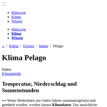
klima.org
Klima
Wissen
klima.org
Klima
Wissen
⌂
/
Klima
/
Europa
/
Italien
/
Pelago
Klima Pelago
Italien
Klimatabelle
Temperatur, Niederschlag und
Sonnenstunden
••• Wenn Wetterdaten aus vielen Jahren zusammengefasst und
gemittelt wurden, werden daraus
Klimadaten
. Das tatsächliche