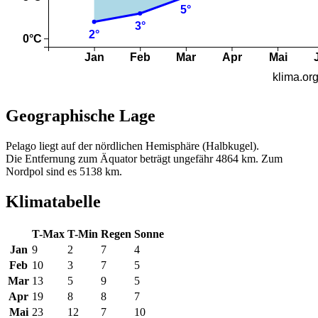
Geographische Lage
Pelago liegt auf der nördlichen Hemisphäre (Halbkugel).
Die Entfernung zum Äquator beträgt ungefähr 4864 km. Zum
Nordpol sind es 5138 km.
Klimatabelle
T-Max
T-Min
Regen
Sonne
Jan
9
2
7
4
Feb
10
3
7
5
Mar
13
5
9
5
Apr
19
8
8
7
Mai
23
12
7
10