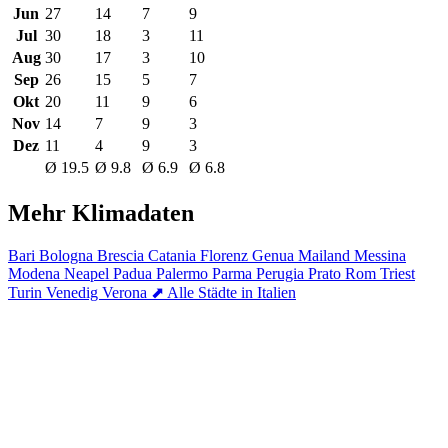
Jun
27
14
7
9
Jul
30
18
3
11
Aug
30
17
3
10
Sep
26
15
5
7
Okt
20
11
9
6
Nov
14
7
9
3
Dez
11
4
9
3
Ø 19.5
Ø 9.8
Ø 6.9
Ø 6.8
Mehr Klimadaten
Bari
Bologna
Brescia
Catania
Florenz
Genua
Mailand
Messina
Modena
Neapel
Padua
Palermo
Parma
Perugia
Prato
Rom
Triest
Turin
Venedig
Verona
⬈ Alle Städte in Italien