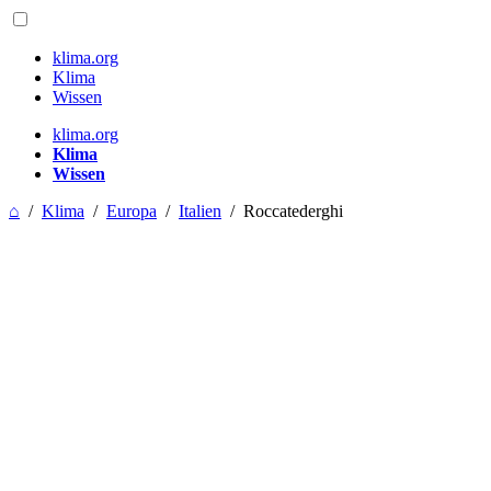
klima.org
Klima
Wissen
klima.org
Klima
Wissen
⌂
/
Klima
/
Europa
/
Italien
/
Roccatederghi