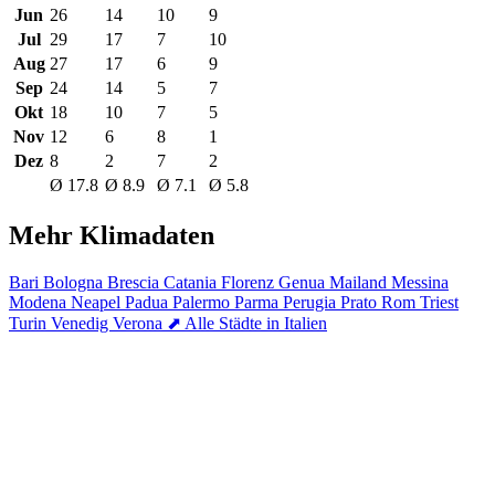
Jun
26
14
10
9
Jul
29
17
7
10
Aug
27
17
6
9
Sep
24
14
5
7
Okt
18
10
7
5
Nov
12
6
8
1
Dez
8
2
7
2
Ø 17.8
Ø 8.9
Ø 7.1
Ø 5.8
Mehr Klimadaten
Bari
Bologna
Brescia
Catania
Florenz
Genua
Mailand
Messina
Modena
Neapel
Padua
Palermo
Parma
Perugia
Prato
Rom
Triest
Turin
Venedig
Verona
⬈ Alle Städte in Italien