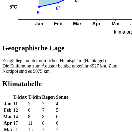
Geographische Lage
Zoagli liegt auf der nördlichen Hemisphäre (Halbkugel).
Die Entfernung zum Äquator beträgt ungefähr 4927 km. Zum
Nordpol sind es 5075 km.
Klimatabelle
T-Max
T-Min
Regen
Sonne
Jan
11
5
7
4
Feb
12
6
7
5
Mar
14
8
8
6
Apr
17
11
8
6
Mai
21
15
7
7