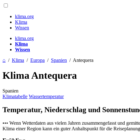
klima.org
Klima
Wissen
klima.org
Klima
Wissen
⌂
/
Klima
/
Europa
/
Spanien
/
Antequera
Klima Antequera
Spanien
Klimatabelle
Wassertemperatur
Temperatur, Niederschlag und Sonnenstu
••• Wenn Wetterdaten aus vielen Jahren zusammengefasst und gemitt
Klima einer Region kann ein guter Anhaltspunkt für die Reiseplanung s