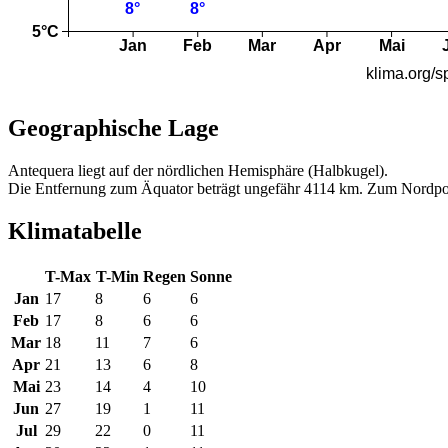
Geographische Lage
Antequera liegt auf der nördlichen Hemisphäre (Halbkugel).
Die Entfernung zum Äquator beträgt ungefähr 4114 km. Zum Nordpo
Klimatabelle
T-Max
T-Min
Regen
Sonne
Jan
17
8
6
6
Feb
17
8
6
6
Mar
18
11
7
6
Apr
21
13
6
8
Mai
23
14
4
10
Jun
27
19
1
11
Jul
29
22
0
11