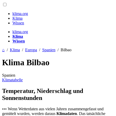
klima.org
Klima
Wissen
klima.org
Klima
Wissen
⌂
/
Klima
/
Europa
/
Spanien
/
Bilbao
Klima Bilbao
Spanien
Klimatabelle
Temperatur, Niederschlag und
Sonnenstunden
••• Wenn Wetterdaten aus vielen Jahren zusammengefasst und
gemittelt wurden, werden daraus
Klimadaten
. Das tatsächliche