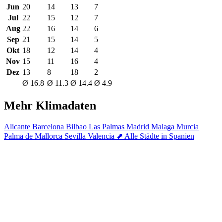
Jun
20
14
13
7
Jul
22
15
12
7
Aug
22
16
14
6
Sep
21
15
14
5
Okt
18
12
14
4
Nov
15
11
16
4
Dez
13
8
18
2
Ø 16.8
Ø 11.3
Ø 14.4
Ø 4.9
Mehr Klimadaten
Alicante
Barcelona
Bilbao
Las Palmas
Madrid
Malaga
Murcia
Palma de Mallorca
Sevilla
Valencia
⬈ Alle Städte in Spanien