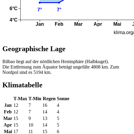
Geographische Lage
Bilbao liegt auf der nördlichen Hemisphäre (Halbkugel).
Die Entfernung zum Äquator beträgt ungefähr 4808 km. Zum
Nordpol sind es 5194 km.
Klimatabelle
T-Max
T-Min
Regen
Sonne
Jan
12
7
16
4
Feb
12
7
14
4
Mar
15
9
13
5
Apr
15
10
14
5
Mai
17
11
15
6