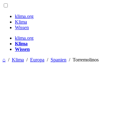
klima.org
Klima
Wissen
klima.org
Klima
Wissen
⌂
/
Klima
/
Europa
/
Spanien
/
Torremolinos