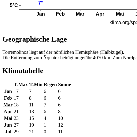
Geographische Lage
Torremolinos liegt auf der nördlichen Hemisphäre (Halbkugel).
Die Entfernung zum Äquator beträgt ungefähr 4070 km. Zum Nordpo
Klimatabelle
T-Max
T-Min
Regen
Sonne
Jan
17
7
6
6
Feb
17
8
6
6
Mar
18
11
7
6
Apr
21
13
6
8
Mai
23
15
4
10
Jun
27
19
1
12
Jul
29
21
0
11