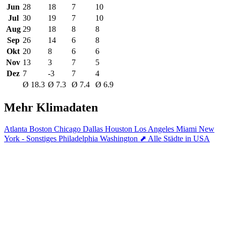
Jun
28
18
7
10
Jul
30
19
7
10
Aug
29
18
8
8
Sep
26
14
6
8
Okt
20
8
6
6
Nov
13
3
7
5
Dez
7
-3
7
4
Ø 18.3
Ø 7.3
Ø 7.4
Ø 6.9
Mehr Klimadaten
Atlanta
Boston
Chicago
Dallas
Houston
Los Angeles
Miami
New
York - Sonstiges
Philadelphia
Washington
⬈ Alle Städte in USA