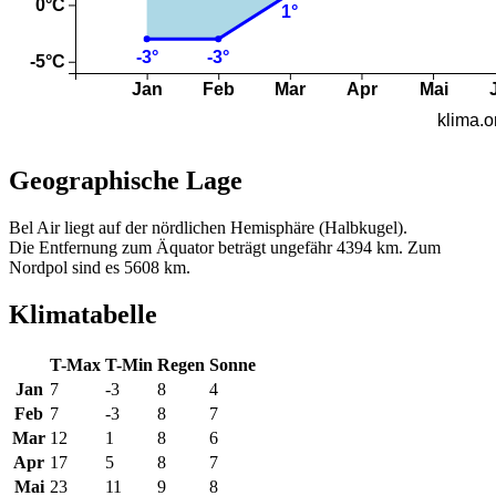
Geographische Lage
Bel Air liegt auf der nördlichen Hemisphäre (Halbkugel).
Die Entfernung zum Äquator beträgt ungefähr 4394 km. Zum
Nordpol sind es 5608 km.
Klimatabelle
T-Max
T-Min
Regen
Sonne
Jan
7
-3
8
4
Feb
7
-3
8
7
Mar
12
1
8
6
Apr
17
5
8
7
Mai
23
11
9
8