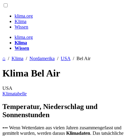
klima.org
Klima
Wissen
klima.org
Klima
Wissen
⌂
/
Klima
/
Nordamerika
/
USA
/
Bel Air
Klima Bel Air
USA
Klimatabelle
Temperatur, Niederschlag und
Sonnenstunden
••• Wenn Wetterdaten aus vielen Jahren zusammengefasst und
gemittelt wurden, werden daraus
Klimadaten
. Das tatsächliche