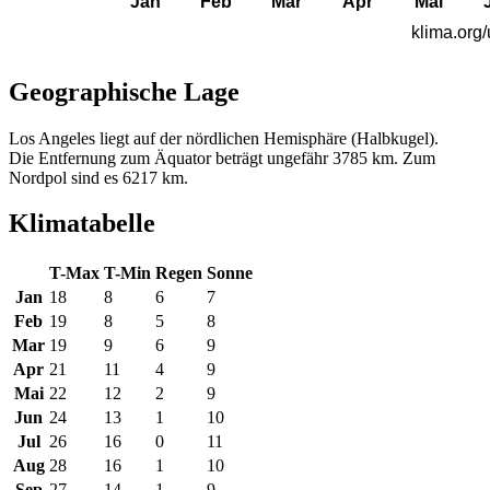
Geographische Lage
Los Angeles liegt auf der nördlichen Hemisphäre (Halbkugel).
Die Entfernung zum Äquator beträgt ungefähr 3785 km. Zum
Nordpol sind es 6217 km.
Klimatabelle
T-Max
T-Min
Regen
Sonne
Jan
18
8
6
7
Feb
19
8
5
8
Mar
19
9
6
9
Apr
21
11
4
9
Mai
22
12
2
9
Jun
24
13
1
10
Jul
26
16
0
11
Aug
28
16
1
10
Sep
27
14
1
9