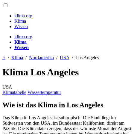
klima.org
Klima
Wissen
klima.org
Klima
Wissen
⌂
/
Klima
/
Nordamerika
/
USA
/
Los Angeles
Klima Los Angeles
USA
Klimatabelle
Wassertemperatur
Wie ist das Klima in Los Angeles
Das Klima in Los Angeles ist subtropisch. Die Stadt liegt im
Südwesten von den USA, im Bundesstaat Kalifornien, direkt am
Pazifik. Die Klimadaten zeigen, dass der wärmste Monat der August
ist. Die maximalen Temperaturen liegen im Monatsdurchschnitt bei