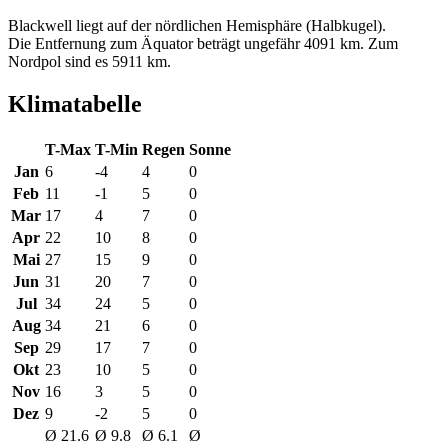
Blackwell liegt auf der nördlichen Hemisphäre (Halbkugel).
Die Entfernung zum Äquator beträgt ungefähr 4091 km. Zum
Nordpol sind es 5911 km.
Klimatabelle
T-Max
T-Min
Regen
Sonne
Jan
6
-4
4
0
Feb
11
-1
5
0
Mar
17
4
7
0
Apr
22
10
8
0
Mai
27
15
9
0
Jun
31
20
7
0
Jul
34
24
5
0
Aug
34
21
6
0
Sep
29
17
7
0
Okt
23
10
5
0
Nov
16
3
5
0
Dez
9
-2
5
0
Ø 21.6
Ø 9.8
Ø 6.1
Ø