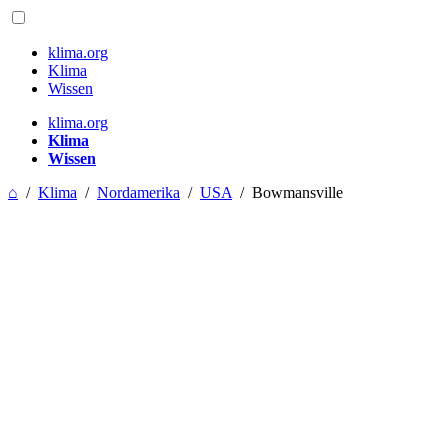
klima.org
Klima
Wissen
klima.org
Klima
Wissen
⌂
/
Klima
/
Nordamerika
/
USA
/
Bowmansville