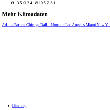
Ø 13.5
Ø 3.4
Ø 10.5
Ø 6.1
Mehr Klimadaten
Atlanta
Boston
Chicago
Dallas
Houston
Los Angeles
Miami
New Yor
klima.org