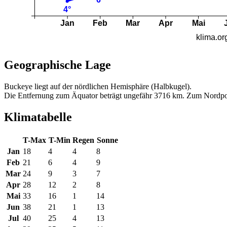
Geographische Lage
Buckeye liegt auf der nördlichen Hemisphäre (Halbkugel).
Die Entfernung zum Äquator beträgt ungefähr 3716 km. Zum Nordpo
Klimatabelle
T-Max
T-Min
Regen
Sonne
Jan
18
4
4
8
Feb
21
6
4
9
Mar
24
9
3
7
Apr
28
12
2
8
Mai
33
16
1
14
Jun
38
21
1
13
Jul
40
25
4
13