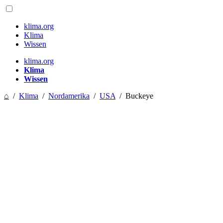
klima.org
Klima
Wissen
klima.org
Klima
Wissen
⌂
/
Klima
/
Nordamerika
/
USA
/
Buckeye