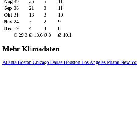
Aug
39
25
5
11
Sep
36
21
3
11
Okt
31
13
3
10
Nov
24
7
2
9
Dez
19
4
4
8
Ø 29.3
Ø 13.6
Ø 3
Ø 10.1
Mehr Klimadaten
Atlanta
Boston
Chicago
Dallas
Houston
Los Angeles
Miami
New Yor