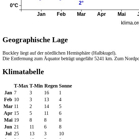
Geographische Lage
Buckley liegt auf der nördlichen Hemisphäre (Halbkugel).
Die Entfernung zum Äquator beträgt ungefähr 5241 km. Zum Nordpo
Klimatabelle
T-Max
T-Min
Regen
Sonne
Jan
7
3
16
1
Feb
10
3
13
4
Mar
11
2
14
5
Apr
15
5
11
6
Mai
19
8
8
8
Jun
21
11
6
8
Jul
25
13
3
10