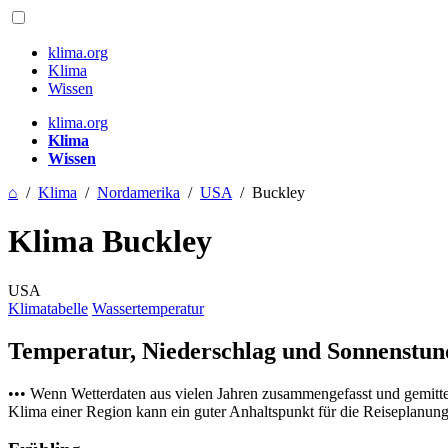
klima.org
Klima
Wissen
klima.org
Klima
Wissen
⌂
/
Klima
/
Nordamerika
/
USA
/
Buckley
Klima Buckley
USA
Klimatabelle
Wassertemperatur
Temperatur, Niederschlag und Sonnenstu
••• Wenn Wetterdaten aus vielen Jahren zusammengefasst und gemitt
Klima einer Region kann ein guter Anhaltspunkt für die Reiseplanung s