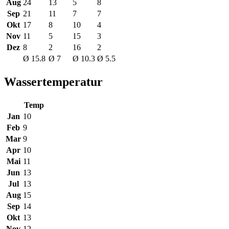
Aug
24
13
5
8
Sep
21
11
7
7
Okt
17
8
10
4
Nov
11
5
15
3
Dez
8
2
16
2
Ø 15.8
Ø 7
Ø 10.3
Ø 5.5
Wassertemperatur
Temp
Jan
10
Feb
9
Mar
9
Apr
10
Mai
11
Jun
13
Jul
13
Aug
15
Sep
14
Okt
13
Nov
12