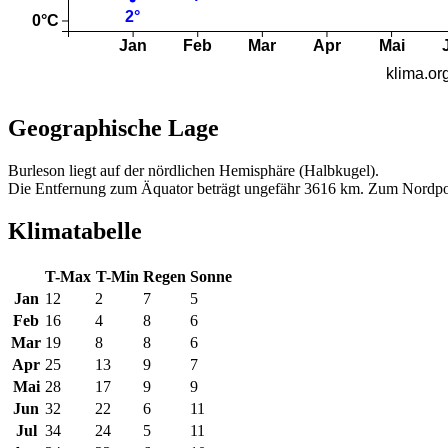
Geographische Lage
Burleson liegt auf der nördlichen Hemisphäre (Halbkugel).
Die Entfernung zum Äquator beträgt ungefähr 3616 km. Zum Nordpo
Klimatabelle
T-Max
T-Min
Regen
Sonne
Jan
12
2
7
5
Feb
16
4
8
6
Mar
19
8
8
6
Apr
25
13
9
7
Mai
28
17
9
9
Jun
32
22
6
11
Jul
34
24
5
11