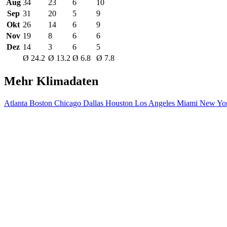
Aug
34
23
6
10
Sep
31
20
5
9
Okt
26
14
6
9
Nov
19
8
6
6
Dez
14
3
6
5
Ø 24.2
Ø 13.2
Ø 6.8
Ø 7.8
Mehr Klimadaten
Atlanta
Boston
Chicago
Dallas
Houston
Los Angeles
Miami
New Yor