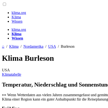
klima.org
Klima
Wissen
klima.org
Klima
Wissen
⌂
/
Klima
/
Nordamerika
/
USA
/
Burleson
Klima Burleson
USA
Klimatabelle
Temperatur, Niederschlag und Sonnenstu
••• Wenn Wetterdaten aus vielen Jahren zusammengefasst und gemitt
Klima einer Region kann ein guter Anhaltspunkt für die Reiseplanung s