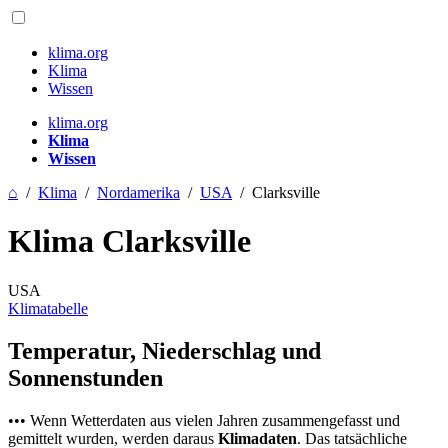
klima.org
Klima
Wissen
klima.org
Klima
Wissen
⌂
/
Klima
/
Nordamerika
/
USA
/
Clarksville
Klima Clarksville
USA
Klimatabelle
Temperatur, Niederschlag und
Sonnenstunden
••• Wenn Wetterdaten aus vielen Jahren zusammengefasst und
gemittelt wurden, werden daraus
Klimadaten
. Das tatsächliche