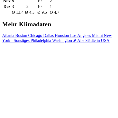
Nov
8
1
10
2
Dez
3
-2
10
1
Ø 13.4
Ø 4.3
Ø 9.5
Ø 4.7
Mehr Klimadaten
Atlanta
Boston
Chicago
Dallas
Houston
Los Angeles
Miami
New
York - Sonstiges
Philadelphia
Washington
⬈ Alle Städte in USA