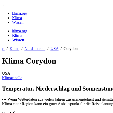
klima.org
Klima
Wissen
klima.org
Klima
Wissen
⌂
/
Klima
/
Nordamerika
/
USA
/
Corydon
Klima Corydon
USA
Klimatabelle
Temperatur, Niederschlag und Sonnenstu
••• Wenn Wetterdaten aus vielen Jahren zusammengefasst und gemitt
Klima einer Region kann ein guter Anhaltspunkt für die Reiseplanung s