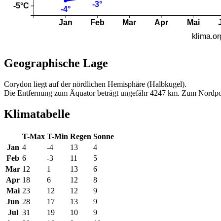
Geographische Lage
Corydon liegt auf der nördlichen Hemisphäre (Halbkugel).
Die Entfernung zum Äquator beträgt ungefähr 4247 km. Zum Nordpo
Klimatabelle
T-Max
T-Min
Regen
Sonne
Jan
4
-4
13
4
Feb
6
-3
11
5
Mar
12
1
13
6
Apr
18
6
12
8
Mai
23
12
12
9
Jun
28
17
13
9
Jul
31
19
10
9