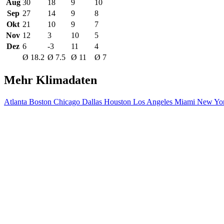
Aug
30
18
9
10
Sep
27
14
9
8
Okt
21
10
9
7
Nov
12
3
10
5
Dez
6
-3
11
4
Ø 18.2
Ø 7.5
Ø 11
Ø 7
Mehr Klimadaten
Atlanta
Boston
Chicago
Dallas
Houston
Los Angeles
Miami
New Yor