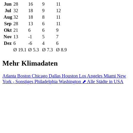
Jun
28
16
9
11
Jul
32
18
9
12
Aug
32
18
8
11
Sep
28
13
6
11
Okt
21
6
6
9
Nov
13
-1
5
7
Dez
6
-6
4
6
Ø 19.1
Ø 5.3
Ø 7.3
Ø 8.9
Mehr Klimadaten
Atlanta
Boston
Chicago
Dallas
Houston
Los Angeles
Miami
New
York - Sonstiges
Philadelphia
Washington
⬈ Alle Städte in USA