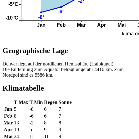
Geographische Lage
Denver liegt auf der nördlichen Hemisphäre (Halbkugel).
Die Entfernung zum Äquator beträgt ungefähr 4416 km. Zum
Nordpol sind es 5586 km.
Klimatabelle
T-Max
T-Min
Regen
Sonne
Jan
5
-8
6
7
Feb
8
-6
6
7
Mar
13
-2
8
8
Apr
19
5
9
9
Mai
24
11
11
9